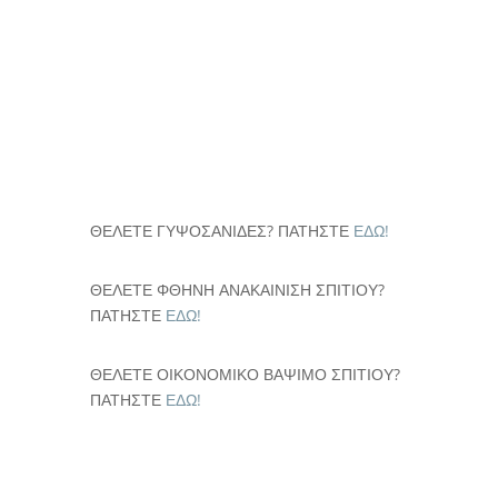
αυξήσει σημαντικά την αξία του
ακινήτου σας. Σε μια περιοχή όπου...
« Παλαιότερες καταχωρήσεις
ΘΕΛΕΤΕ ΓΥΨΟΣΑΝΙΔΕΣ? ΠΑΤΗΣΤΕ
ΕΔΩ!
ΘΕΛΕΤΕ ΦΘΗΝΗ ΑΝΑΚΑΙΝΙΣΗ ΣΠΙΤΙΟΥ?
ΠΑΤΗΣΤΕ
ΕΔΩ!
ΘΕΛΕΤΕ ΟΙΚΟΝΟΜΙΚΟ ΒΑΨΙΜΟ ΣΠΙΤΙΟΥ?
ΠΑΤΗΣΤΕ
ΕΔΩ!