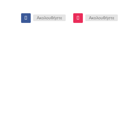
Ακολουθήστε
Ακολουθήστε
Ανακαίνιση Σπιτιού Μαρούσι:
Επενδύστε στην Αξία του Ακινήτου
σαςΌταν ένα σπίτι παύει να καλύπτει