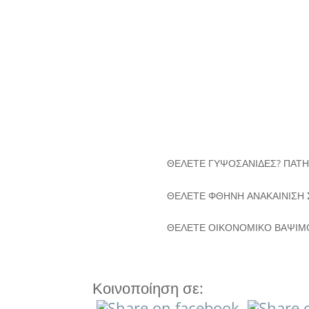
Ανακαίνιση Σπιτιού Νέα Σμύρ
απόφαση που μπορεί να αλλάξ
σας. Σε μια περιοχή όπου...
« Παλαιότερες καταχωρήσεις
ΘΕΛΕΤΕ ΓΥΨΟΣΑΝΙΔΕΣ? ΠΑΤ
ΘΕΛΕΤΕ ΦΘΗΝΗ ΑΝΑΚΑΙΝΙΣΗ 
ΘΕΛΕΤΕ ΟΙΚΟΝΟΜΙΚΟ ΒΑΨΙΜΟ
Κοινοποίηση σε: