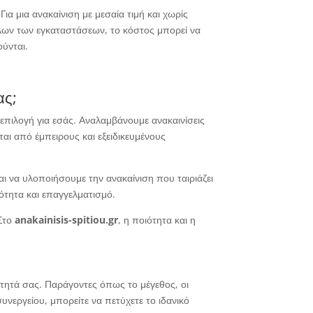
ια μια ανακαίνιση με μεσαία τιμή και χωρίς
όλων των εγκαταστάσεων, το κόστος μπορεί να
ούνται.
ας;
 επιλογή για εσάς. Αναλαμβάνουμε ανακαινίσεις
αι από έμπειρους και εξειδικευμένους
και να υλοποιήσουμε την ανακαίνιση που ταιριάζει
ότητα και επαγγελματισμό.
 Στο
anakainisis-spitiou.gr
, η ποιότητα και η
νότητά σας. Παράγοντες όπως το μέγεθος, οι
υνεργείου, μπορείτε να πετύχετε το ιδανικό