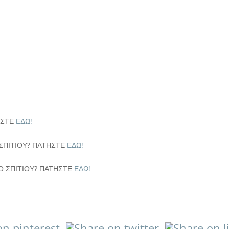
νη: Αναβαθμίστε το Σπίτι σας με Σωστό ΣχεδιασμόΗ ανακαίνιση σπιτιού
ει ουσιαστικά την ποιότητα ζωής σας και παράλληλα να αυξήσει σημαντ
ΗΣΤΕ
ΕΔΩ!
ΣΠΙΤΙΟΥ? ΠΑΤΗΣΤΕ
ΕΔΩ!
 ΣΠΙΤΙΟΥ? ΠΑΤΗΣΤΕ
ΕΔΩ!