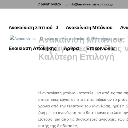
6949164826
info@anakainisis-spitiou.gr
Κοινοποίηση σε:
Ανακαίνιση Σπιτιού
Ανακαίνιση Μπάνιου
Ανα
Ανακαίνιση Μπάνιου: 
Παράγοντες και Πως ν
Ενοικίαση Αποθήκης
Άρθρα
Επικοινωνία
Καλύτερη Επιλογή
Η ανακαίνιση μπάνιου αποτελεί μια από τις πιο σ
απαιτητικές εργασίες στο σπίτι. Ειδικά αν το μπάν
χρόνια από την τελευταία του ανανέωση, ήρθε η 
ζωή με μια ανανέωση που θα το κάνει πιο λειτουργ
Ωστόσο, μια από τις βασικότερες ανησυχίες των ι
αυτής της διαδικασίας.