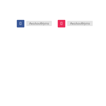
Ακολουθήστε
Ακολουθήστε
Επενδύστε στην Αξία του Ακινήτου σαςΌταν ένα σπίτι παύει να καλύπτε
έψη πολλών ιδιοκτητών είναι η μετακόμιση. Στην πραγματικότητα όμω
σι μπορεί...