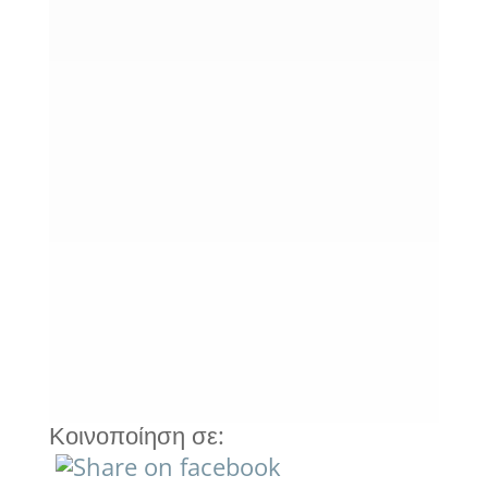
Ανακαίνιση Σπιτιού Νέα Σμύρνη:
Αναβαθμίστε το Σπίτι σας με Σωστό
ΣχεδιασμόΗ ανακαίνιση σπιτιού στη
Νέα Σμύρνη είναι μια απόφαση που
μπορεί να αλλάξει ουσιαστικά την
ποιότητα ζωής σας και παράλληλα να
αυξήσει σημαντικά την αξία του
ακινήτου σας. Σε μια περιοχή όπου...
« ΠΑΛΑΙΌΤΕΡΕΣ ΚΑΤΑΧΩΡΉΣΕΙΣ
Κοινοποίηση σε: