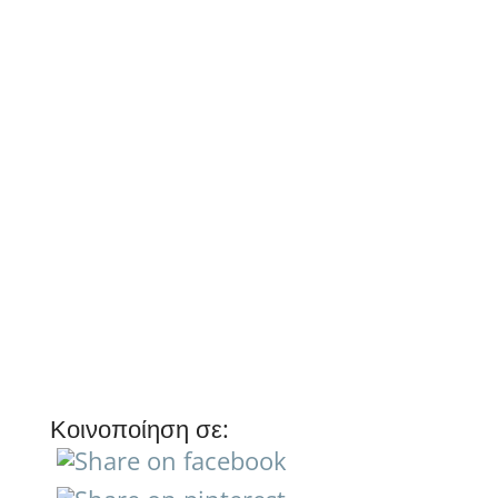
Ανακαίνιση Σπιτιού Νέα Σμύρνη:
Αναβαθμίστε το Σπίτι σας με Σωστό
ΣχεδιασμόΗ ανακαίνιση σπιτιού στη
Νέα Σμύρνη είναι μια απόφαση που
μπορεί να αλλάξει ουσιαστικά την
ποιότητα ζωής σας και παράλληλα να
αυξήσει σημαντικά την αξία του
ακινήτου σας. Σε μια περιοχή όπου...
« Παλαιότερες καταχωρήσεις
Κοινοποίηση σε: