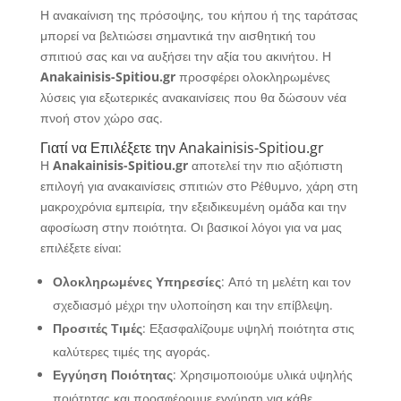
Η ανακαίνιση της πρόσοψης, του κήπου ή της ταράτσας
μπορεί να βελτιώσει σημαντικά την αισθητική του
σπιτιού σας και να αυξήσει την αξία του ακινήτου. Η
Anakainisis-Spitiou.gr
προσφέρει ολοκληρωμένες
λύσεις για εξωτερικές ανακαινίσεις που θα δώσουν νέα
πνοή στον χώρο σας.
Γιατί να Επιλέξετε την Anakainisis-Spitiou.gr
Η
Anakainisis-Spitiou.gr
αποτελεί την πιο αξιόπιστη
επιλογή για ανακαινίσεις σπιτιών στο Ρέθυμνο, χάρη στη
μακροχρόνια εμπειρία, την εξειδικευμένη ομάδα και την
αφοσίωση στην ποιότητα. Οι βασικοί λόγοι για να μας
επιλέξετε είναι:
Ολοκληρωμένες Υπηρεσίες
: Από τη μελέτη και τον
σχεδιασμό μέχρι την υλοποίηση και την επίβλεψη.
Προσιτές Τιμές
: Εξασφαλίζουμε υψηλή ποιότητα στις
καλύτερες τιμές της αγοράς.
Εγγύηση Ποιότητας
: Χρησιμοποιούμε υλικά υψηλής
ποιότητας και προσφέρουμε εγγύηση για κάθε