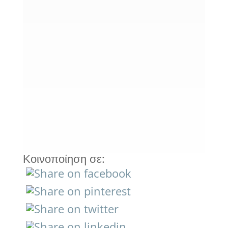
οικοσκευών δεν είναι απλώς ένας
χώρος για να “βάλουμε τα πράγματα
μας”. Είναι η ασφάλεια, η ηρεμία και η
οργάνωση που αξίζει το σπίτι και η
οικογένειά σας. Είτε πρόκειται για
μετακόμιση, ανακαίνιση,...
« Παλαιότερες καταχωρήσεις
Κοινοποίηση σε: